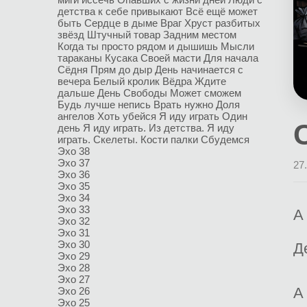
детства к себе привыкают
Всё ещё может
быть
Сердце в дыме
Враг
Хруст разбитых
звёзд
Штучный товар
Задним местом
Когда ты просто рядом и дышишь
Мысли
тараканы
Кусака
Своей масти
Для начала
Сёдня
Прям до дыр
День начинается с
вечера
Белый кролик
Вёдра
Ждите
дальше
День Свободы
Может сможем
Будь лучше
непись
Врать нужно
Доля
ангелов
Хоть убейся
Я иду играть
Один
день
Я иду играть. Из детства.
Я иду
играть. Скелеты.
Кости палки
Сбудемся
Эхо 38
Эхо 37
27
Эхо 36
Эхо 35
Эхо 34
Эхо 33
А
Эхо 32
Эхо 31
Эхо 30
Д
Эхо 29
Эхо 28
Эхо 27
А
Эхо 26
Эхо 25