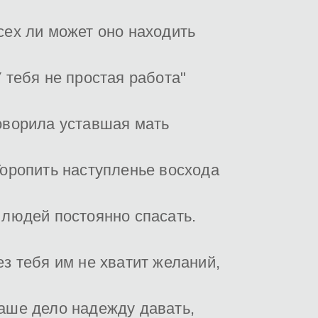
сех ли может оно находить
У тебя не простая работа"
оворила уставшая мать
Торопить наступленье восхода
 людей постоянно спасать.
ез тебя им не хватит желаний,
аше дело надежду давать,