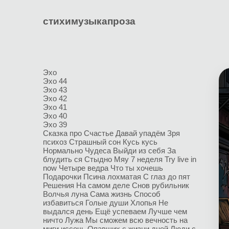
стихи
музыка
проза
Эхо
Эхо 44
Эхо 43
Эхо 42
Эхо 41
Эхо 40
Эхо 39
Сказка про Счастье
Давай упадём
Зря
психоз
Страшный сон
Кусь кусь
Нормально
Чудеса
Выйди из себя
За
блудить ся
Стыдно
Мяу
7 неделя
Try live in
now
Четыре ведра
Что ты хочешь
Подарочки
Псина лохматая
С глаз до пят
Решения
На самом деле
Снов рубильник
Волчья луна
Сама жизнь
Способ
избавиться
Голые души
Хлопья
Не
выдался день
Ещё успеваем
Лучше чем
ничто
Лужа
Мы сможем всю вечность на
миги иссечь
Опавших с жизни дней
Люди с