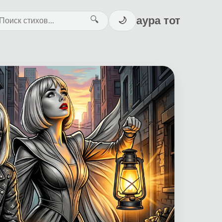
аура тот
🔍
🌙