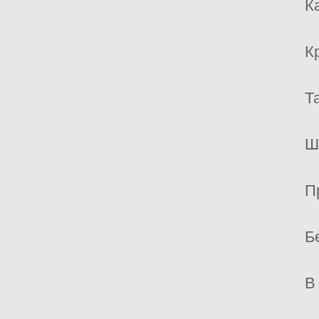
К
К
Т
Ш
П
Б
В