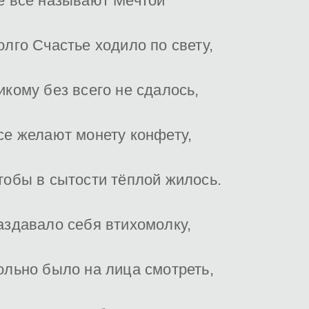
ё все называют Мечтой"
олго Счастье ходило по свету,
икому без всего не сдалось,
се желают монету конфету,
тобы в сытости тёплой жилось.
аздавало себя втихомолку,
ольно было на лица смотреть,