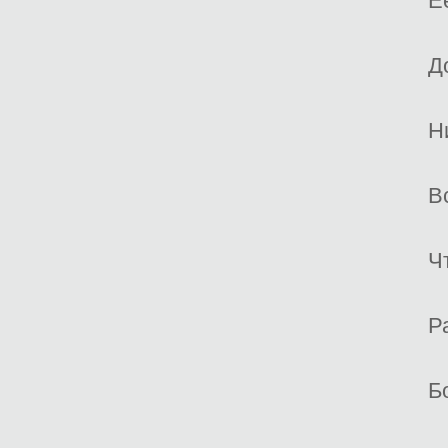
Е
Д
Н
В
Ч
Р
Б