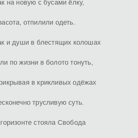
ак на новую с бусами ёлку,
расота, отпилили одеть.
ак и души в блестящих колошах
ли по жизни в болото тонуть,
рикрывая в крикливых одёжах
есконечно трусливую суть.
 горизонте стояла Свобода