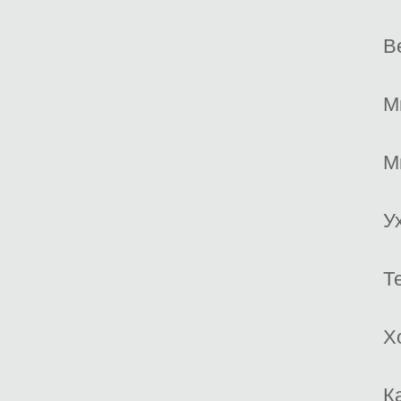
В
М
М
У
Т
Х
К