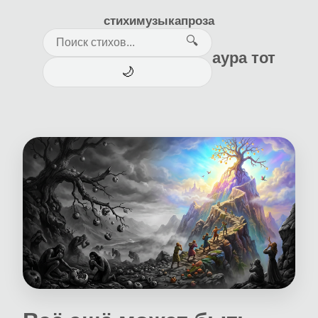
стихи
музыка
проза
🔍
аура тот
🌙