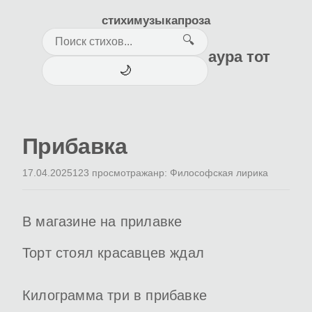
стихи
музыка
проза
🔍
аура тот
🌙
Прибавка
17.04.2025
123 просмотра
жанр: Философская лирика
В магазине на прилавке
Торт стоял красавцев ждал
Килограмма три в прибавке