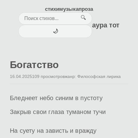
стихи
музыка
проза
🔍
аура тот
🌙
Богатство
16.04.2025
109 просмотров
жанр: Философская лирика
Бледнеет небо синим в пустоту
Закрыв свои глаза туманом тучи
На суету на зависть и вражду