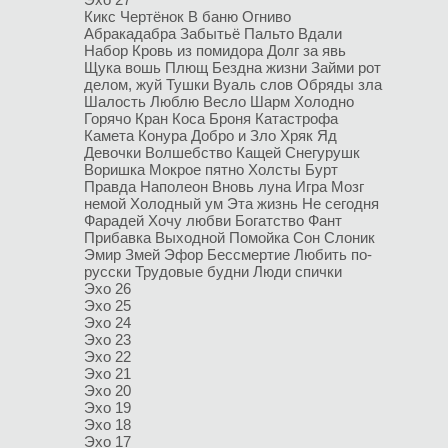
Кикс
Чертёнок
В баню
Огниво
Абракадабра
Забытьё
Пальто
Вдали
Набор
Кровь из помидора
Долг за явь
Щука вошь
Плющ
Бездна жизни
Займи рот
делом, жуй
Тушки
Вуаль слов
Обряды зла
Шалость
Люблю
Весло
Шарм
Холодно
Горячо Кран
Коса
Броня
Катастрофа
Камета
Конура
Добро и Зло
Хряк
Яд
Девочки
Волшебство
Кащей
Снегурушк
Воришка
Мокрое пятно
Холсты
Бурт
Правда
Наполеон
Вновь луна
Игра
Мозг
немой
Холодный ум
Эта жизнь
Не сегодня
Фарадей
Хочу любви
Богатство
Фант
Прибавка
Выходной
Помойка
Сон
Слоник
Эмир
Змей
Эфор
Бессмертие
Любить по-
русски
Трудовые будни
Люди спички
Эхо 26
Эхо 25
Эхо 24
Эхо 23
Эхо 22
Эхо 21
Эхо 20
Эхо 19
Эхо 18
Эхо 17