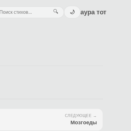
аура тот
🔍
🌙
СЛЕДУЮЩЕЕ →
Мозгоеды