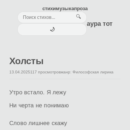
стихи
музыка
проза
🔍
аура тот
🌙
Холсты
13.04.2025
117 просмотров
жанр: Философская лирика
Утро встало. Я лежу
Ни черта не понимаю
Слово лишнее скажу