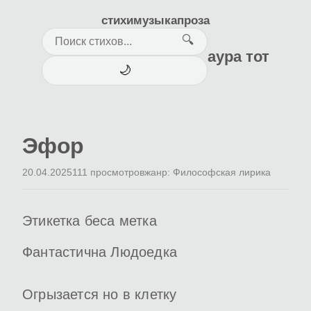
стихи
музыка
проза
🔍
аура тот
🌙
Эфор
20.04.2025
111 просмотров
жанр: Философская лирика
Этикетка беса метка
Фантастична Людоедка
Огрызается но в клетку