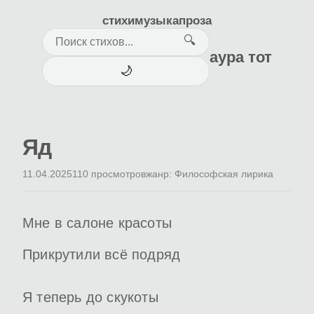
стихи
музыка
проза
🔍
аура тот
🌙
Яд
11.04.2025
110 просмотров
жанр: Философская лирика
Мне в салоне красоты
Прикрутили всё подряд
Я теперь до скукоты