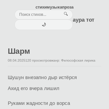
стихи
музыка
проза
🔍
аура тот
🌙
Шарм
08.04.2025
120 просмотров
жанр: Философская лирика
Шушун внезапно дыр истёрся
Ахид его вчера лишил
Руками жадности до ворса