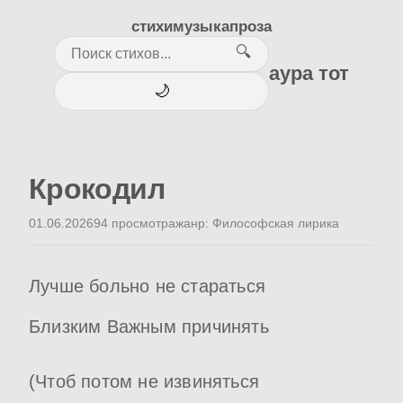
стихи
музыка
проза
🔍
аура тот
🌙
Крокодил
01.06.2026
94 просмотра
жанр: Философская лирика
Лучше больно не стараться
Близким Важным причинять
(Чтоб потом не извиняться