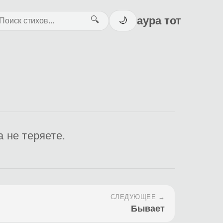
аура тот
🔍
🌙
а не теряете.
СЛЕДУЮЩЕЕ →
Бывает