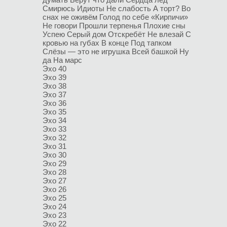
Смирюсь
Идиоты
Не слабость
А торт?
Во
снах не оживём
Голод по себе
«Кирпичи»
Не говори
Прошли терпенья
Плохие сны
Успею
Серый дом
Отскребёт
Не влезай
С
кровью на губах
В конце
Под тапком
Слёзы — это не игрушка
Всей башкой
Ну
да
На марс
Эхо 40
Эхо 39
Эхо 38
Эхо 37
Эхо 36
Эхо 35
Эхо 34
Эхо 33
Эхо 32
Эхо 31
Эхо 30
Эхо 29
Эхо 28
Эхо 27
Эхо 26
Эхо 25
Эхо 24
Эхо 23
Эхо 22