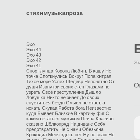
стихи
музыка
проза
Эхо
Эхо 44
Эхо 43
Эхо 42
26
Эхо 41
Спор глупца
Корона
Любить
В кашу
Не
точка
Споткнулись
Вокруг
Попа хитрая
Тихое море
Успех
Шедевр
Непонятно
От
О
души
Извнутри своих стен
Глазами не
узреть
Своё преступление
Дышло
Ловушка
Никто не знает
До своих
спуститься бездн
Смысл не ответ, а
искать
Скукаа
Работа бога
Неизвестно
куда
Бывает
Близкие
В картину фиг
С
каким остаться мужиком
Псина
Красиво
сказано
Шёлкопряд
На диване
Себя
предотвратить
Не с нами
Обезьяна
Крокодил
Меня здесь нет
Ну не знаю
Не
думать
Берут что дали
Сердца лёд