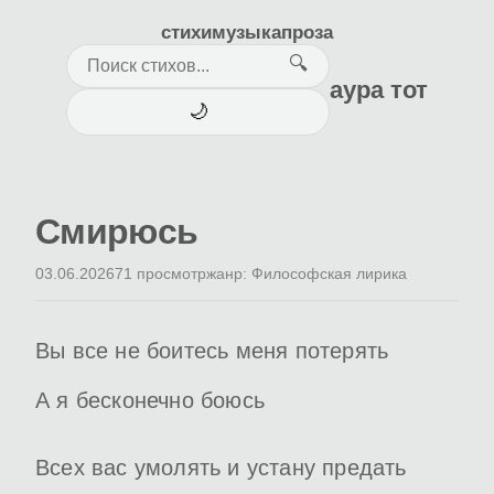
стихи
музыка
проза
🔍
аура тот
🌙
Смирюсь
03.06.2026
71 просмотр
жанр: Философская лирика
Вы все не боитесь меня потерять
А я бесконечно боюсь
Всех вас умолять и устану предать