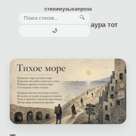
стихи
музыка
проза
🔍
аура тот
🌙