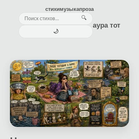
стихи
музыка
проза
🔍
аура тот
🌙