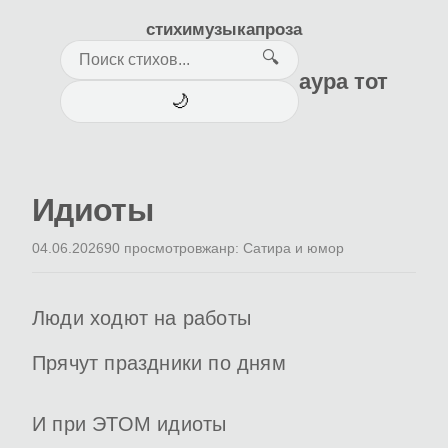
стихи
музыка
проза
🔍
аура тот
🌙
Идиоты
04.06.2026
90 просмотров
жанр: Сатира и юмор
Люди ходют на работы
Прячут праздники по дням
И при ЭТОМ идиоты