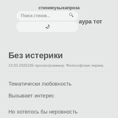
стихи
музыка
проза
🔍
аура тот
🌙
Без истерики
13.03.2025
106 просмотров
жанр: Философская лирика
Тематически любовность
Вызывает интерес
Но хотелось бы неровность