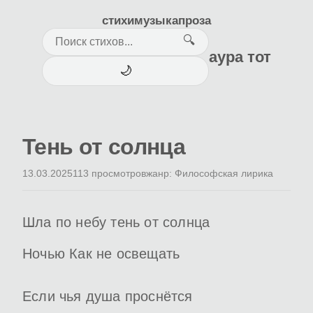
стихи
музыка
проза
🔍
аура тот
🌙
Тень от солнца
13.03.2025
113 просмотров
жанр: Философская лирика
Шла по небу тень от солнца
Ночью Как не освещать
Если чья душа проснётся