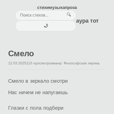
стихи
музыка
проза
🔍
аура тот
🌙
Смело
12.03.2025
115 просмотров
жанр: Философская лирика
Смело в зеркало смотри
Нас ничем не напугаешь
Глазки с пола подбери