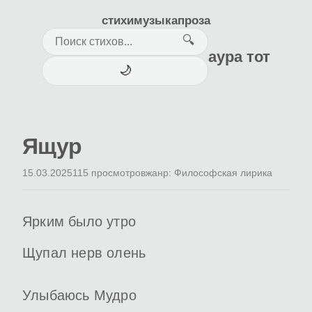
стихи
музыка
проза
🔍
аура тот
🌙
Ящур
15.03.2025
115 просмотров
жанр: Философская лирика
Ярким было утро
Щупал нерв олень
Улыбаюсь Мудро