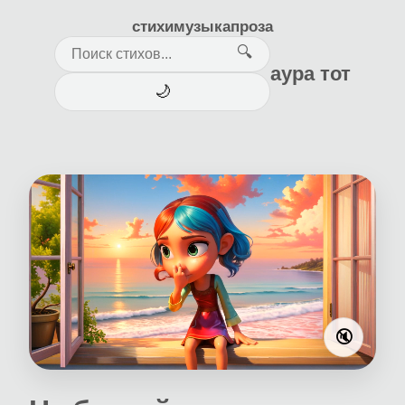
стихи
музыка
проза
🔍
аура тот
🌙
🔇