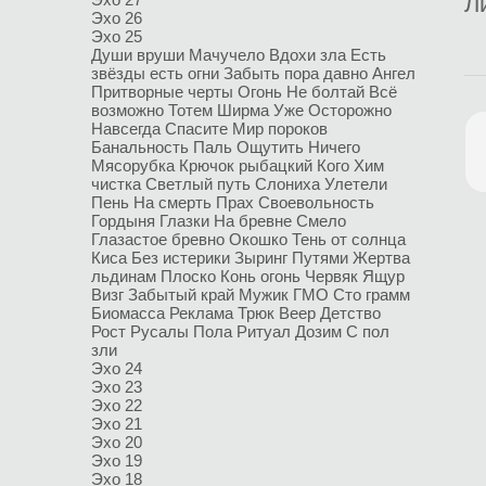
Л
Эхо 26
Эхо 25
Души вруши
Мачучело
Вдохи зла
Есть
звёзды есть огни
Забыть пора давно
Ангел
Притворные черты
Огонь
Не болтай
Всё
возможно
Тотем
Ширма
Уже
Осторожно
Навсегда
Спасите
Мир пороков
Банальность
Паль
Ощутить Ничего
Мясорубка
Крючок рыбацкий
Кого
Хим
чистка
Светлый путь
Слониха
Улетели
Пень
На смерть
Прах
Своевольность
Гордыня
Глазки
На бревне
Смело
Глазастое бревно
Окошко
Тень от солнца
Киса
Без истерики
Зыринг
Путями
Жертва
льдинам
Плоско
Конь огонь
Червяк
Ящур
Визг
Забытый край
Мужик
ГМО
Сто грамм
Биомасса
Реклама
Трюк
Веер
Детство
Рост
Русалы
Пола
Ритуал
Дозим
С пол
зли
Эхо 24
Эхо 23
Эхо 22
Эхо 21
Эхо 20
Эхо 19
Эхо 18