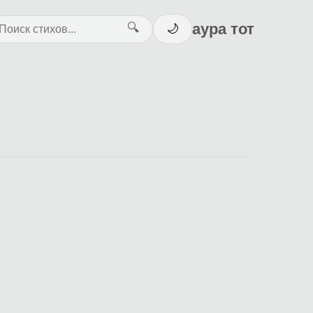
аура тот
🔍
🌙