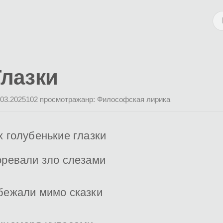
Глазки
.03.2025
102 просмотра
жанр: Философская лирика
х голубенькие глазки
оревали зло слезами
бежали мимо сказки