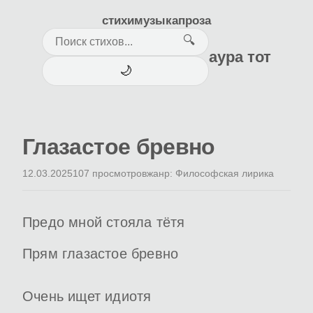
стихи
музыка
проза
🔍
аура тот
🌙
Глазастое бревно
12.03.2025
107 просмотров
жанр: Философская лирика
Предо мной стояла тётя
Прям глазастое бревно
Очень ищет идиотя