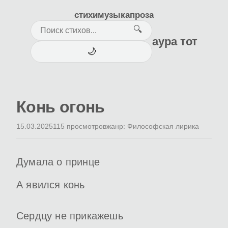
стихи
музыка
проза
🔍
аура тот
🌙
Конь огонь
15.03.2025
115 просмотров
жанр: Философская лирика
Думала о принце
А явился конь
Сердцу не прикажешь