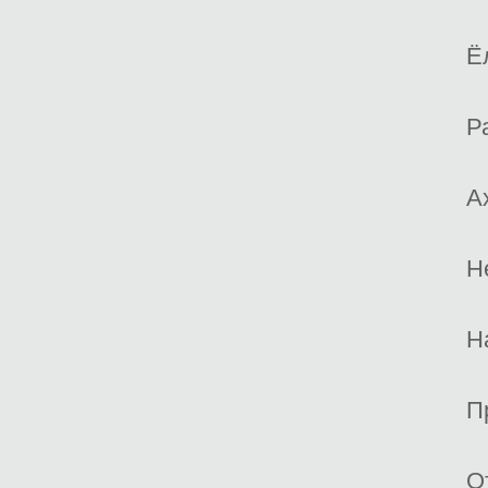
Ё
Р
А
Н
Н
П
О