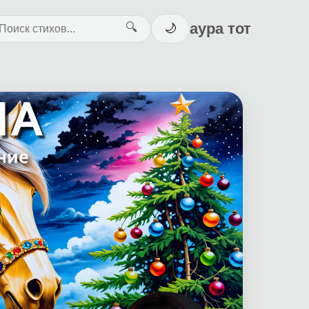
аура тот
🔍
🌙