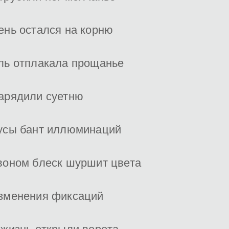
ень остался на корню
ль отплакала прощанье
арядили суетню
усы бант иллюминаций
воном блеск шуршит цвета
зменения фиксаций