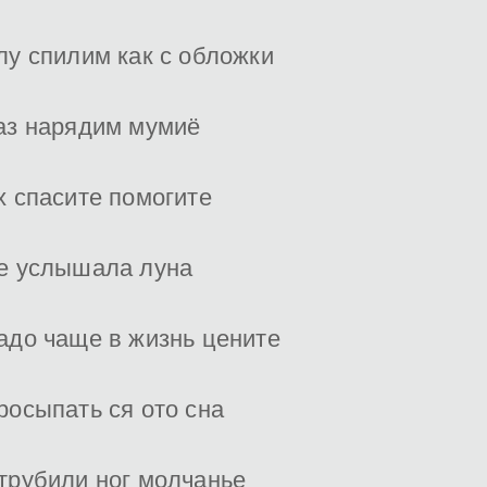
лу спилим как с обложки
аз нарядим мумиё
х спасите помогите
е услышала луна
адо чаще в жизнь цените
росыпать ся ото сна
трубили ног молчанье