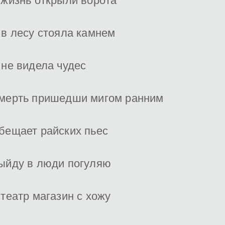
 жизнь открыли ворота
 в лесу стояла камнем
 не видела чудес
мерть пришедши мигом ранним
бещает райских пьес
ыйду в люди погуляю
 театр магазин с хожу