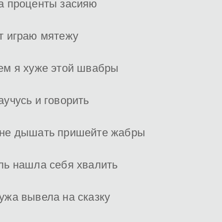
а проценты засияю
т играю мятежу
ем я хуже этой швабры
аучусь и говорить
не дышать пришейте жабры
ль нашла себя хвалить
ужа вывела на сказку