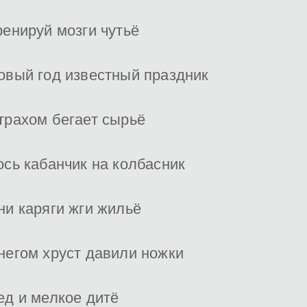
ренируй мозги чутьё
овый год известный праздник
трахом бегает сырьё
ось кабанчик на колбасник
ни каряги жги жильё
негом хруст давили ножки
ед и мелкое дитё