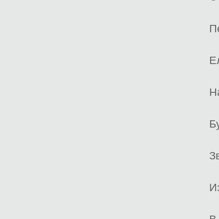
П
Е
Н
Б
З
И