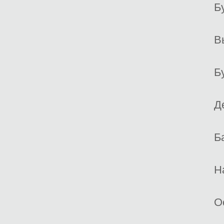
Б
В
Б
Д
Б
Н
О