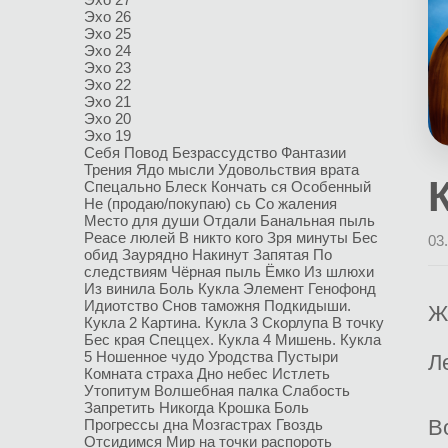
Эхо 26
Эхо 25
Эхо 24
Эхо 23
Эхо 22
Эхо 21
Эхо 20
Эхо 19
Себя
Повод
Безрассудство
Фантазии
Трения
Ядо мысли
Удовольствия врата
Спецально
Блеск
Кончать ся
Особенный
Не (продаю/покупаю) сь
Со жаления
Место для души
Отдали
Банальная пыль
Peace люлей
В никто кого
Зря минуты
Бес
03
обид
Заурядно
Накинут
Запятая
По
следствиям
Чёрная пыль
Ёмко
Из шлюхи
Из винила
Боль
Кукла
Элемент
Генофонд
Идиотство
Снов таможня
Подкидыши.
Ж
Кукла 2
Картина. Кукла 3
Скорлупа
В точку
Бес края
Спеццех. Кукла 4
Мишень. Кукла
5
Ношенное чудо
Уродства
Пустыри
Л
Комната страха
Дно небес
Истлеть
Утопитум
Волшебная палка
Слабость
Запретить
Никогда
Крошка Боль
В
Прогрессы дна
Мозгастрах
Гвоздь
Отсидимся
Мир на точки распороть