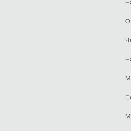
Н
О
Ч
Н
М
Е
М