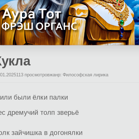
Кукла
.01.2025
113 просмотров
жанр: Философская лирика
или были ёлки палки
ес дремучий толп зверьё
олк зайчишка в догонялки