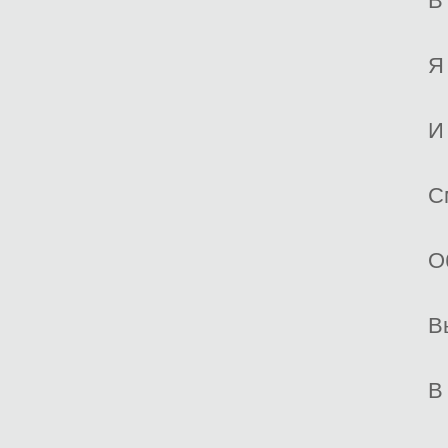
В
Я
И
С
О
В
В