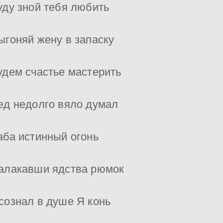
уду зной тебя любить
ыгоняй жену в запаску
удем счастье мастерить
ед недолго вяло думал
аба истинный огонь
алакавши ядства рюмок
сознал в душе Я конь