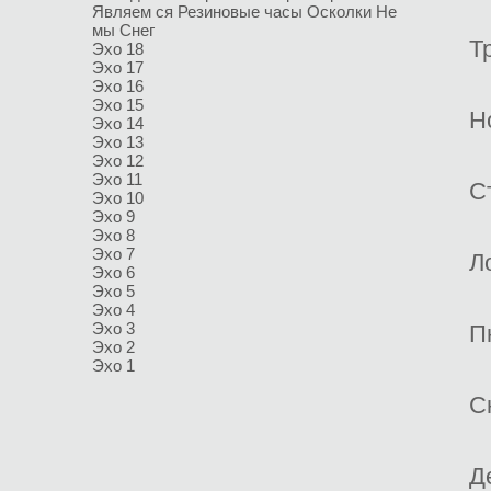
Являем ся
Резиновые часы
Осколки
Не
мы
Снег
Т
Эхо 18
Эхо 17
Эхо 16
Эхо 15
Н
Эхо 14
Эхо 13
Эхо 12
Эхо 11
С
Эхо 10
Эхо 9
Эхо 8
Эхо 7
Л
Эхо 6
Эхо 5
Эхо 4
Эхо 3
П
Эхо 2
Эхо 1
С
Д