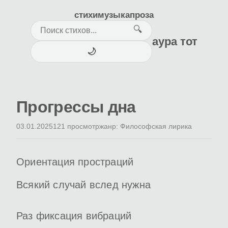
стихи
музыка
проза
🔍
аура тот
🌙
Прогрессы дна
03.01.2025
121 просмотр
жанр: Философская лирика
Ориентация простраций
Всякий случай вслед нужна
Раз фиксация вибраций