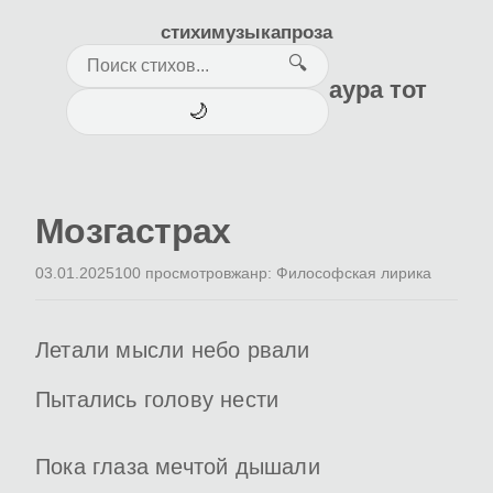
стихи
музыка
проза
🔍
аура тот
🌙
Мозгастрах
03.01.2025
100 просмотров
жанр: Философская лирика
Летали мысли небо рвали
Пытались голову нести
Пока глаза мечтой дышали