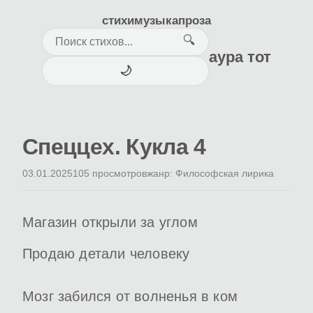
стихи
музыка
проза
🔍
аура тот
🌙
Спеццех. Кукла 4
03.01.2025
105 просмотров
жанр: Философская лирика
Магазин открыли за углом
Продаю детали человеку
Мозг забился от волненья в ком