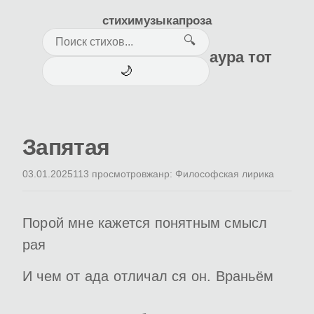
стихи
музыка
проза
🔍
аура тот
🌙
Запятая
03.01.2025
113 просмотров
жанр: Философская лирика
Порой мне кажется понятным смысл
рая
И чем от ада отличал ся он. Враньём