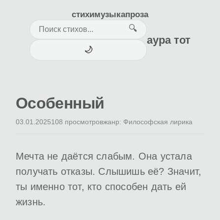
стихи
музыка
проза
🔍
аура тот
🌙
Особенный
03.01.2025
108 просмотров
жанр: Философская лирика
Мечта не даётся слабым. Она устала
получать отказы. Слышишь её? Значит,
ты именно тот, кто способен дать ей
жизнь.