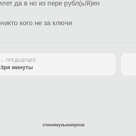
илет да в но из пере рубл(ь/й)ен
 никто кого не за ключи
← ПРЕДЫДУЩЕЕ
Зря минуты
стихи
музыка
проза