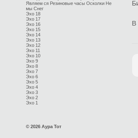
Б
Являем ся
Резиновые часы
Осколки
Не
мы
Снег
Эхо 18
Эхо 17
В
Эхо 16
Эхо 15
Эхо 14
Эхо 13
Эхо 12
Эхо 11
Эхо 10
Эхо 9
Эхо 8
Эхо 7
Эхо 6
Эхо 5
Эхо 4
Эхо 3
Эхо 2
Эхо 1
© 2026 Аура Тот