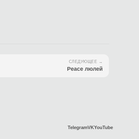
СЛЕДУЮЩЕЕ →
Peace люлей
Telegram
VK
YouTube