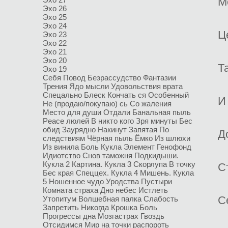
М
Эхо 26
Эхо 25
Эхо 24
Ц
Эхо 23
Эхо 22
Эхо 21
Эхо 20
Т
Эхо 19
Себя
Повод
Безрассудство
Фантазии
Трения
Ядо мысли
Удовольствия врата
Спецально
Блеск
Кончать ся
Особенный
И
Не (продаю/покупаю) сь
Со жаления
Место для души
Отдали
Банальная пыль
Peace люлей
В никто кого
Зря минуты
Бес
обид
Заурядно
Накинут
Запятая
По
Д
следствиям
Чёрная пыль
Ёмко
Из шлюхи
Из винила
Боль
Кукла
Элемент
Генофонд
Идиотство
Снов таможня
Подкидыши.
Кукла 2
Картина. Кукла 3
Скорлупа
В точку
С
Бес края
Спеццех. Кукла 4
Мишень. Кукла
5
Ношенное чудо
Уродства
Пустыри
Комната страха
Дно небес
Истлеть
С
Утопитум
Волшебная палка
Слабость
Запретить
Никогда
Крошка Боль
Прогрессы дна
Мозгастрах
Гвоздь
Отсидимся
Мир на точки распороть