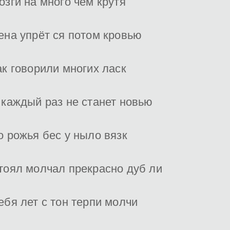
озги на много чем крутя
ена упрёт ся потом кровью
ак говорили многих ласк
 каждый раз не станет новью
о рожья бес у ныло вязк
тоял молчал прекрасно дуб ли
ебя лет с тон терпи молчи