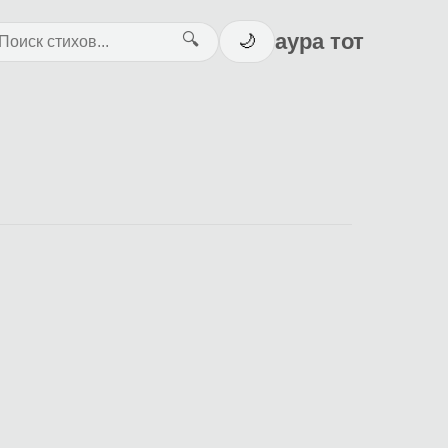
аура тот
🔍
🌙