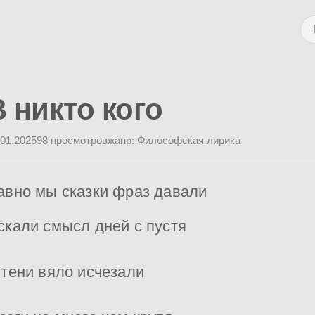
В никто кого
.01.2025
98 просмотров
жанр: Философская лирика
авно мы сказки фраз давали
скали смысл дней с пустя
 тени вяло исчезали