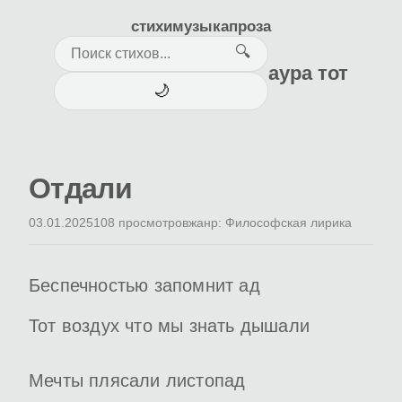
стихи
музыка
проза
🔍
аура тот
🌙
Отдали
03.01.2025
108 просмотров
жанр: Философская лирика
Беспечностью запомнит ад
Тот воздух что мы знать дышали
Мечты плясали листопад