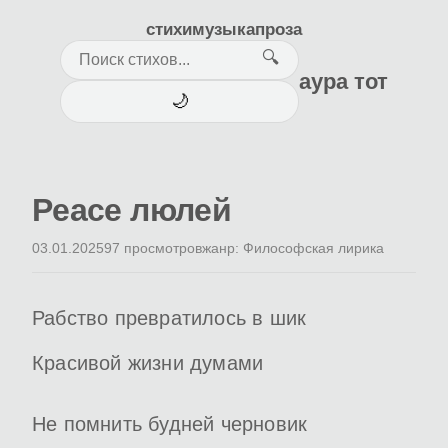
стихи
музыка
проза
🔍
аура тот
🌙
Peace люлей
03.01.2025
97 просмотров
жанр: Философская лирика
Рабство превратилось в шик
Красивой жизни думами
Не помнить будней черновик