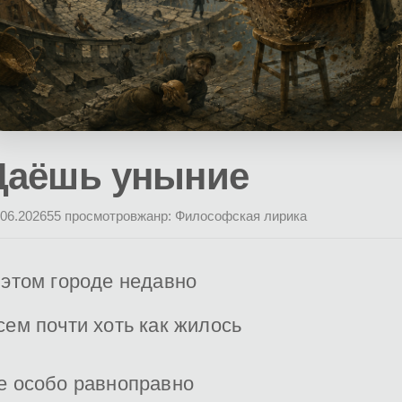
Даёшь уныние
.06.2026
55 просмотров
жанр: Философская лирика
 этом городе недавно
сем почти хоть как жилось
е особо равноправно