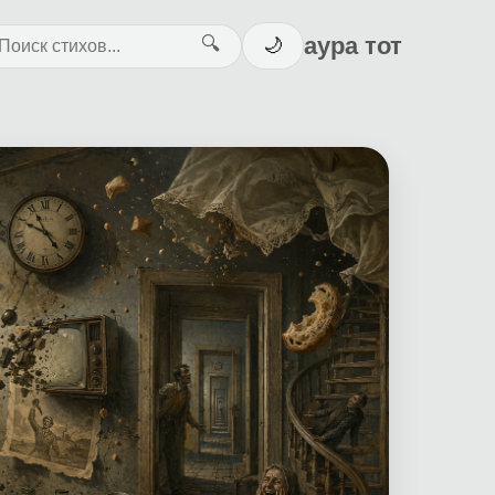
аура тот
🔍
🌙