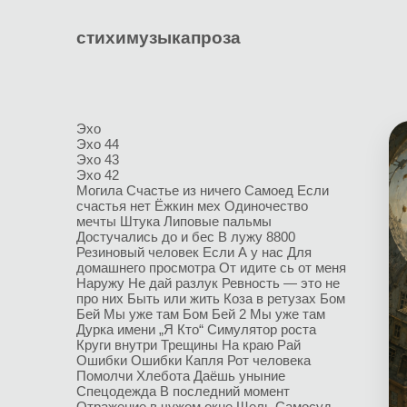
стихи
музыка
проза
Эхо
Эхо 44
Эхо 43
Эхо 42
Могила
Счастье из ничего
Самоед
Если
счастья нет
Ёжкин мех
Одиночество
мечты
Штука
Липовые пальмы
Достучались до и бес
В лужу
8800
Резиновый человек
Если
А у нас
Для
домашнего просмотра
От идите сь от меня
Наружу
Не дай разлук
Ревность — это не
про них
Быть или жить
Коза в ретузах
Бом
Бей
Мы уже там
Бом Бей 2
Мы уже там
Дурка имени „Я Кто“
Симулятор роста
Круги внутри
Трещины
На краю
Рай
Ошибки
Ошибки
Капля
Рот человека
Помолчи
Хлебота
Даёшь уныние
Спецодежда
В последний момент
Отражение в чужом окне
Щель
Самосуд