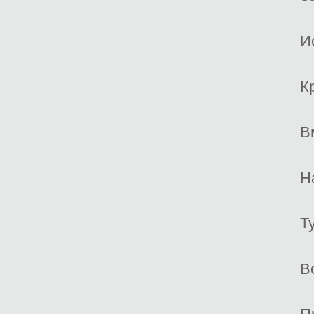
И
К
В
Н
Т
В