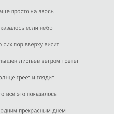
аще просто на авось
 казалось если небо
о сих пор вверху висит
лышен листьев ветром трепет
олнце греет и глядит
то всё это показалось
 одним прекрасным днём