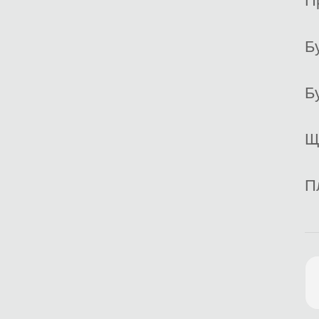
П
Б
Б
Щ
П