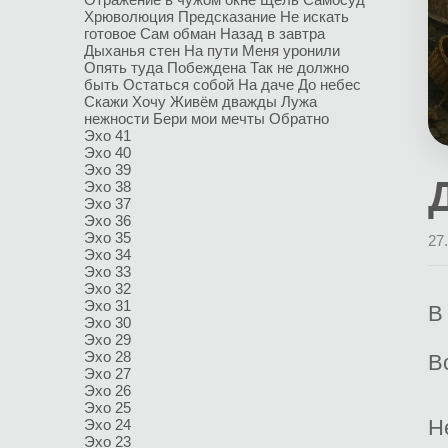
Хрюволюция
Предсказание
Не искать
готовое
Сам обман
Назад в завтра
Дыханья стен
На пути
Меня уронили
Опять туда
Побеждена
Так не должно
быть
Остаться собой
На даче
До небес
Скажи
Хочу
Живём дважды
Лужа
нежности
Бери мои мечты
Обратно
Эхо 41
Эхо 40
Эхо 39
Эхо 38
Эхо 37
Эхо 36
Эхо 35
27
Эхо 34
Эхо 33
Эхо 32
Эхо 31
В
Эхо 30
Эхо 29
Эхо 28
В
Эхо 27
Эхо 26
Эхо 25
Н
Эхо 24
Эхо 23