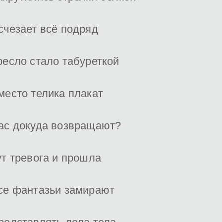
счезает всё подряд
ресло стало табуреткой
место телика плакат
ас докуда возвращают?
ут тревога и прошла
се фантазьи замирают