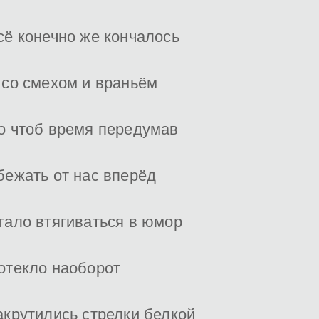
сё конечно же кончалось
 со смехом и враньём
о чтоб время передумав
бежать от нас вперёд
тало втягиваться в юмор
отекло наоборот
акрутились стрелки белкой