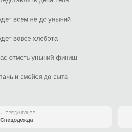
редставлять дела тела
удет всем не до уныний
удет вовсе хлебота
ас отметь уныний финиш
лачь и смейся до сыта
← ПРЕДЫДУЩЕЕ
Спецодежда