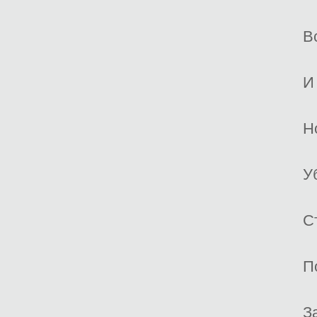
В
И
Н
У
С
П
З