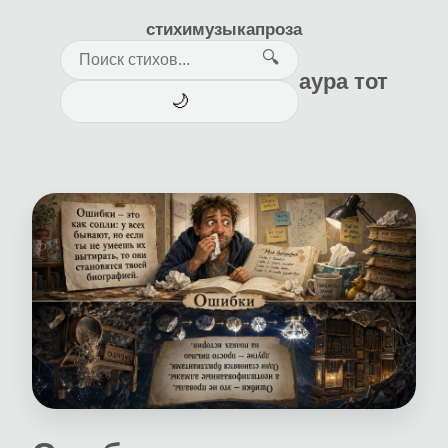
стихи
музыка
проза
🔍
аура тот
🌙