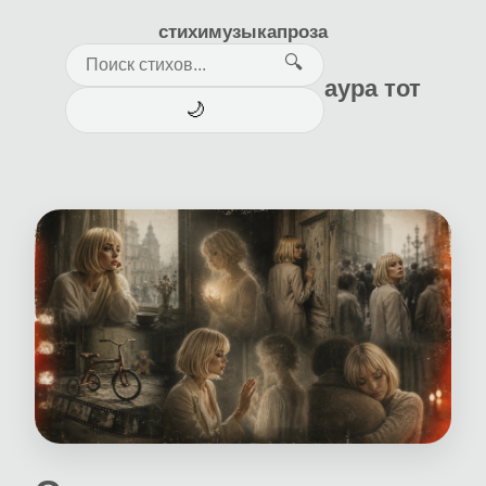
стихи
музыка
проза
🔍
аура тот
🌙