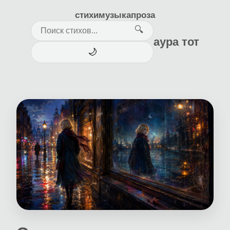
стихи
музыка
проза
🔍
аура тот
🌙