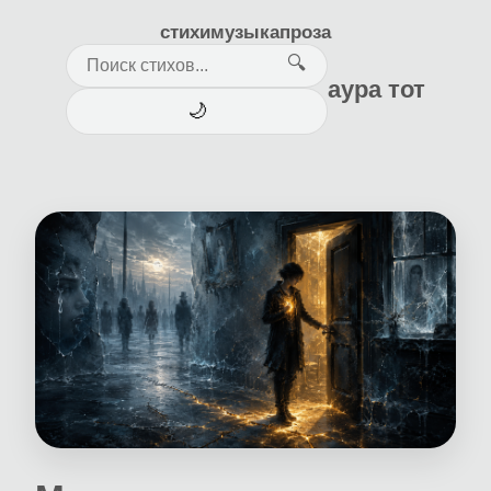
стихи
музыка
проза
🔍
аура тот
🌙